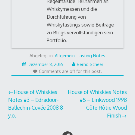
Regelmäßige Teilnahmen an
Whiskymessen und die
Durchführung von
Whiskytastings sowie Beiträge
zu Blogs vervollständigen sein
Portfolio.
Abgelegt in:
Allgemein
,
Tasting Notes
Mai
Dezember 8, 2016
Bernd Scheer
31,
Comments are off for this post.
2017
Beitrags-
House of Whiskies
House of Whiskies Notes
Notes #3 – Edradour-
#5 – Linkwood 1998
Navigation
Ballechin-Cuvée 2008 8
Côte Rôtie Wood
y.o.
Finish