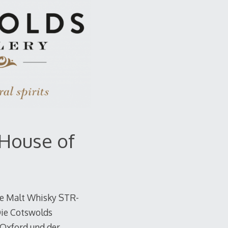
 House of
gle Malt Whisky STR-
 Die Cotswolds
 Oxford und der