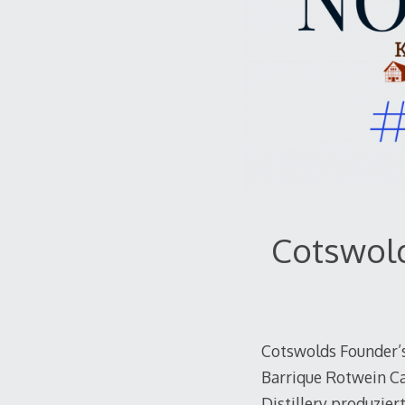
Cotswold
Cotswolds Founder’s
Barrique Rotwein Cas
Distillery produzie