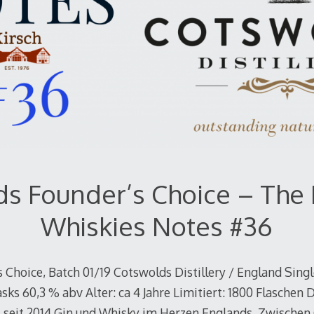
s Founder’s Choice – The
Whiskies Notes #36
 Choice, Batch 01/19 Cotswolds Distillery / England Sin
ks 60,3 % abv Alter: ca 4 Jahre Limitiert: 1800 Flaschen
rt seit 2014 Gin und Whisky im Herzen Englands. Zwischen