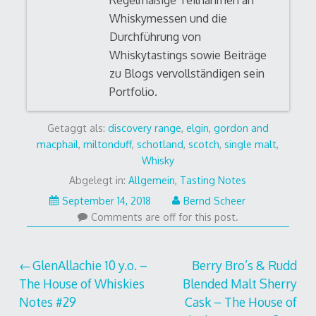
Regelmäßige Teilnahmen an
Whiskymessen und die
Durchführung von
Whiskytastings sowie Beiträge
zu Blogs vervollständigen sein
Portfolio.
Getaggt als:
discovery range
,
elgin
,
gordon and
macphail
,
miltonduff
,
schotland
,
scotch
,
single malt
,
Whisky
Abgelegt in:
Allgemein
,
Tasting Notes
September
September 14, 2018
Bernd Scheer
24,
Comments are off for this post.
2018
Beitrags-
GlenAllachie 10 y.o. –
Berry Bro’s & Rudd
The House of Whiskies
Blended Malt Sherry
Navigation
Notes #29
Cask – The House of